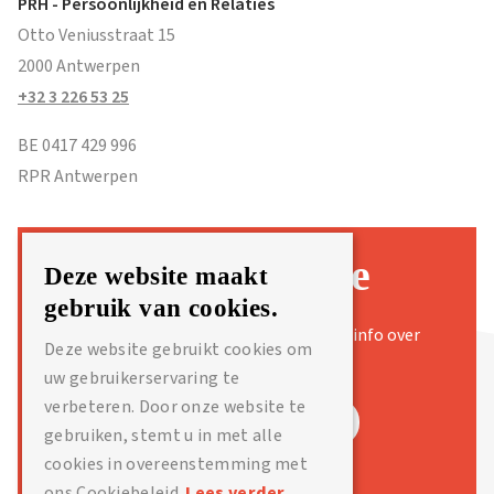
PRH - Persoonlijkheid en Relaties
Otto Veniusstraat 15
2000 Antwerpen
+32 3 226 53 25
BE 0417 429 996
RPR Antwerpen
Blijf op de hoogte
Deze website maakt
gebruik van cookies.
Ontvang artikels over persoonlijke groei, info over
Deze website gebruikt cookies om
onze vorming en nieuws van PRH.
uw gebruikerservaring te
verbeteren. Door onze website te
Schrijf je in op onze nieuwsbrief
gebruiken, stemt u in met alle
cookies in overeenstemming met
ons Cookiebeleid.
Lees verder